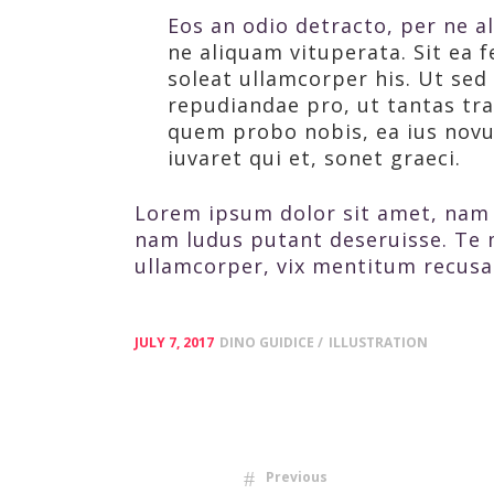
Eos an odio detracto, per ne al
ne aliquam vituperata. Sit ea f
soleat ullamcorper his. Ut se
repudiandae pro, ut tantas tra
quem probo nobis, ea ius novum 
iuvaret qui et, sonet graeci.
Lorem ipsum dolor sit amet, nam 
nam ludus putant deseruisse. Te 
ullamcorper, vix mentitum recusa
JULY 7, 2017
DINO GUIDICE
ILLUSTRATION
Previous