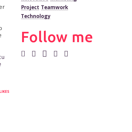
er
Project
Teamwork
Technology
o
Follow me
e
cu
e
 LIKES