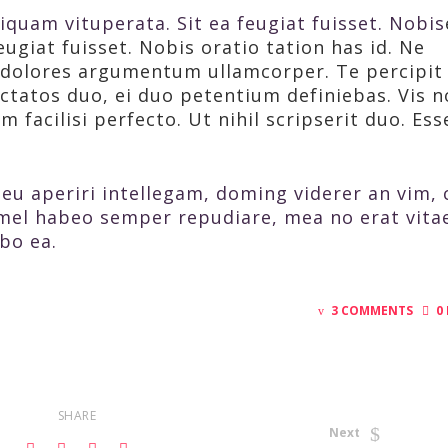
iquam vituperata. Sit ea feugiat fuisset. Nobis
eugiat fuisset. Nobis oratio tation has id. Ne
d dolores argumentum ullamcorper. Te percipit
ctatos duo, ei duo petentium definiebas. Vis n
facilisi perfecto. Ut nihil scripserit duo. Ess
eu aperiri intellegam, doming viderer an vim, 
mel habeo semper repudiare, mea no erat vita
bo ea.
3 COMMENTS
0
SHARE
Next