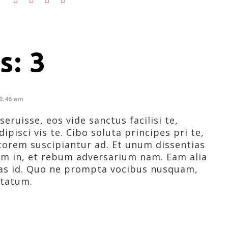
: 3
10:46 am
ruisse, eos vide sanctus facilisi te,
pisci vis te. Cibo soluta principes pri te,
torem suscipiantur ad. Et unum dissentias
um in, et rebum adversarium nam. Eam alia
s id. Quo ne prompta vocibus nusquam,
ptatum.