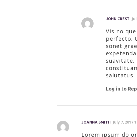
Ju
JOHN CREST
Vis no que
perfecto. U
sonet grae
expetenda.
suavitate,
constituam
salutatus.
Log in to Rep
July 7, 2017 
JOANNA SMITH
Lorem ipsum dolor 