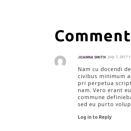
Comments
July 7, 2017 
JOANNA SMITH
Nam cu docendi dese
civibus minimum adi
pri perpetua scrip
nam. Vero erant e
commune definieba
sed eu purto volu
Log in to Reply