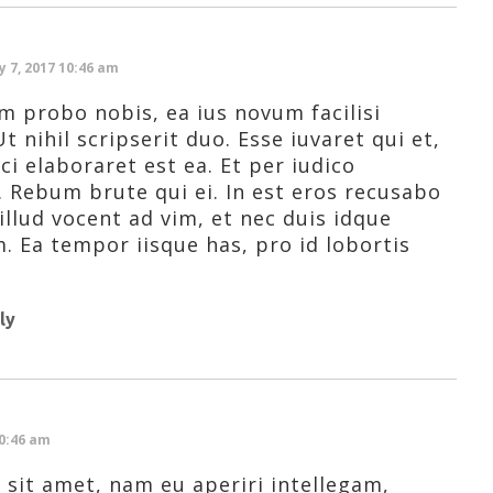
ly 7, 2017 10:46 am
m probo nobis, ea ius novum facilisi
t nihil scripserit duo. Esse iuvaret qui et,
ci elaboraret est ea. Et per iudico
 Rebum brute qui ei. In est eros recusabo
 illud vocent ad vim, et nec duis idque
. Ea tempor iisque has, pro id lobortis
ly
10:46 am
sit amet, nam eu aperiri intellegam,