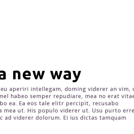
 a new way
eu aperiri intellegam, doming viderer an vim, 
mel habeo semper repudiare, mea no erat vita
o ea. Ea eos tale elitr percipit, recusabo
a mea ut. His populo viderer ut. Usu purto er
c ad viderer dolorum. Ei ius dictas tamquam