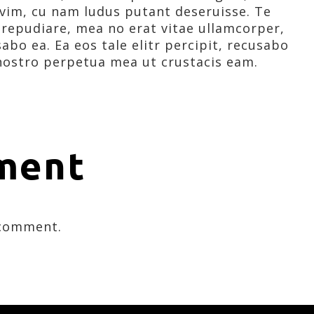
vim, cu nam ludus putant deseruisse. Te
repudiare, mea no erat vitae ullamcorper,
abo ea. Ea eos tale elitr percipit, recusabo
nostro perpetua mea ut crustacis eam.
ment
 comment.