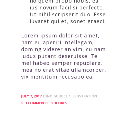
no quem probo nobis, ea
ius novum facilisi perfecto.
Ut nihil scripserit duo. Esse
iuvaret qui et, sonet graeci.
Lorem ipsum dolor sit amet,
nam eu aperiri intellegam,
doming viderer an vim, cu nam
ludus putant deseruisse. Te
mel habeo semper repudiare,
mea no erat vitae ullamcorper,
vix mentitum recusabo ea.
JULY 7, 2017
DINO GUIDICE
ILLUSTRATION
3 COMMENTS
0 LIKES