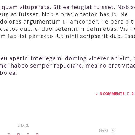
iquam vituperata. Sit ea feugiat fuisset. Nobis
eugiat fuisset. Nobis oratio tation has id. Ne
d dolores argumentum ullamcorper. Te percipit
ctatos duo, ei duo petentium definiebas. Vis n
facilisi perfecto. Ut nihil scripserit duo. Ess
eu aperiri intellegam, doming viderer an vim, 
mel habeo semper repudiare, mea no erat vita
bo ea.
3 COMMENTS
0
SHARE
Next