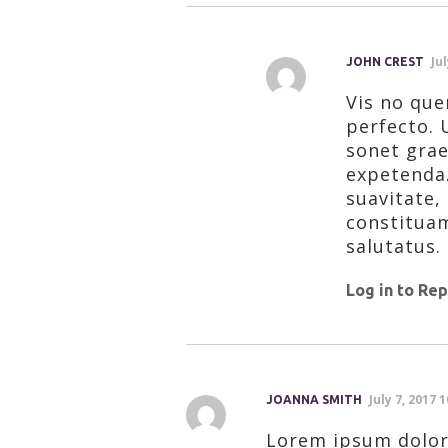
Ju
JOHN CREST
Vis no que
perfecto. U
sonet grae
expetenda.
suavitate,
constituam
salutatus.
Log in to Rep
July 7, 2017 
JOANNA SMITH
Lorem ipsum dolor 