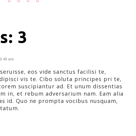
: 3
10:40 am
ruisse, eos vide sanctus facilisi te,
pisci vis te. Cibo soluta principes pri te,
torem suscipiantur ad. Et unum dissentias
um in, et rebum adversarium nam. Eam alia
s id. Quo ne prompta vocibus nusquam,
ptatum.