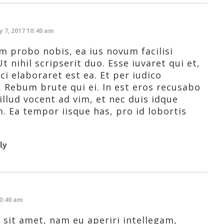
ly 7, 2017 10:40 am
m probo nobis, ea ius novum facilisi
t nihil scripserit duo. Esse iuvaret qui et,
ci elaboraret est ea. Et per iudico
 Rebum brute qui ei. In est eros recusabo
 illud vocent ad vim, et nec duis idque
. Ea tempor iisque has, pro id lobortis
ly
10:40 am
sit amet, nam eu aperiri intellegam,