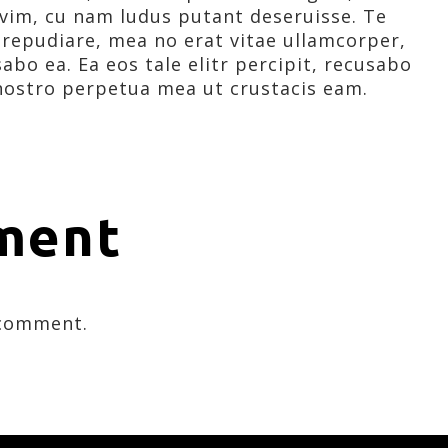
vim, cu nam ludus putant deseruisse. Te
repudiare, mea no erat vitae ullamcorper,
abo ea. Ea eos tale elitr percipit, recusabo
nostro perpetua mea ut crustacis eam.
ment
 comment.