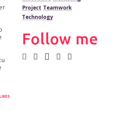
er
Project
Teamwork
Technology
o
Follow me
e
cu
e
 LIKES