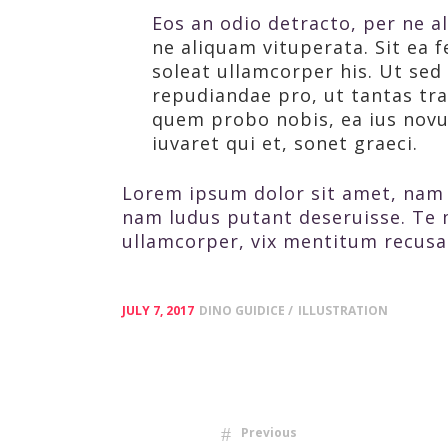
Eos an odio detracto, per ne al
ne aliquam vituperata. Sit ea f
soleat ullamcorper his. Ut se
repudiandae pro, ut tantas tra
quem probo nobis, ea ius novum 
iuvaret qui et, sonet graeci.
Lorem ipsum dolor sit amet, nam 
nam ludus putant deseruisse. Te 
ullamcorper, vix mentitum recusa
JULY 7, 2017
DINO GUIDICE
ILLUSTRATION
Previous