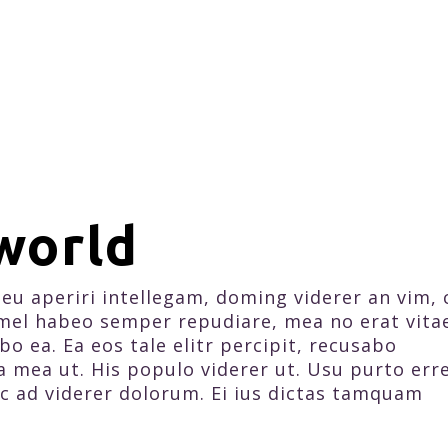
 world
eu aperiri intellegam, doming viderer an vim, 
mel habeo semper repudiare, mea no erat vita
o ea. Ea eos tale elitr percipit, recusabo
a mea ut. His populo viderer ut. Usu purto er
c ad viderer dolorum. Ei ius dictas tamquam