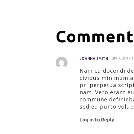
Comments
July 7, 2017 
JOANNA SMITH
Nam cu docendi dese
civibus minimum adi
pri perpetua scrip
nam. Vero erant e
commune definieba
sed eu purto volu
Log in to Reply